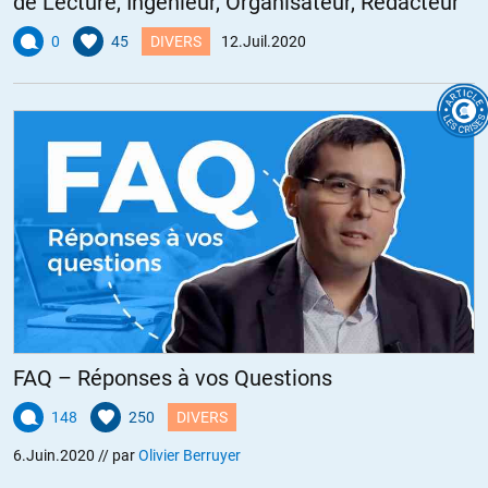
de Lecture, Ingénieur, Organisateur, Rédacteur
0
45
DIVERS
12.Juil.2020
FAQ – Réponses à vos Questions
148
250
DIVERS
6.Juin.2020
// par
Olivier Berruyer