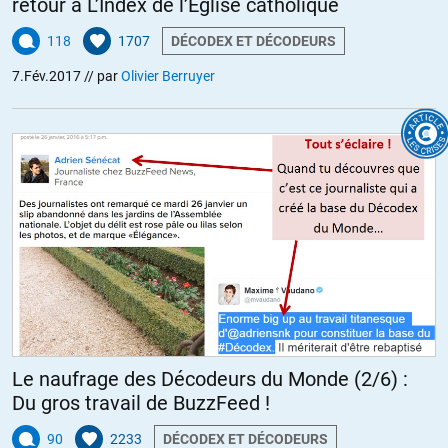
retour à L’Index de l’Église catholique
118
1707
DÉCODEX ET DÉCODEURS
7.Fév.2017
// par
Olivier Berruyer
Le naufrage des Décodeurs du Monde (2/6) :
Du gros travail de BuzzFeed !
90
2233
DÉCODEX ET DÉCODEURS