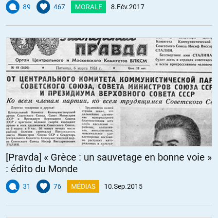
89
467
MORALE
8.Fév.2017
[Pravda] « Grèce : un sauvetage en bonne voie »
: édito du Monde
31
76
MÉDIAS
10.Sep.2015