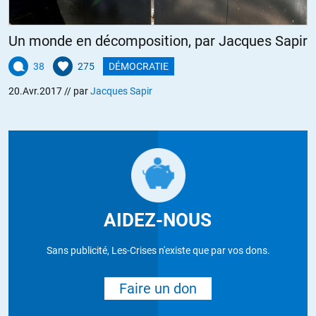
Un monde en décomposition, par Jacques Sapir
38
275
DÉMOCRATIE
20.Avr.2017
// par
Jacques Sapir
AIDEZ-NOUS
Sans publicité, Les-Crises n'existe que par vos dons.
Faire un don