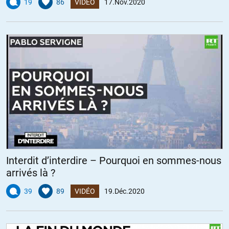
19
86
VIDÉO
17.Nov.2020
Interdit d’interdire – Pourquoi en sommes-nous
arrivés là ?
39
89
VIDÉO
19.Déc.2020