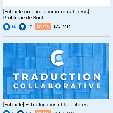
[Entraide urgence pour informaticiens]
Problème de Boot…
88
17
DIVERS
4.Avr.2015
[Entraide] – Traductions et Relectures