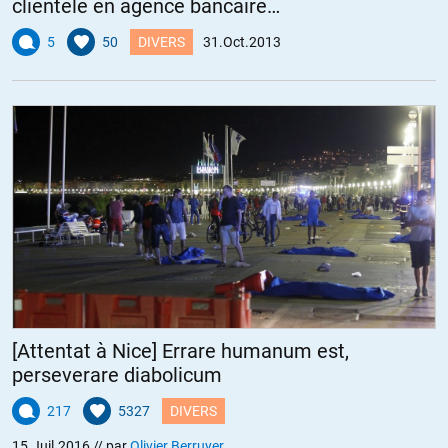
clientèle en agence bancaire…
5
50
DIVERS
31.Oct.2013
[Attentat à Nice] Errare humanum est,
perseverare diabolicum
217
5327
DIVERS
15.Juil.2016
// par
Olivier Berruyer