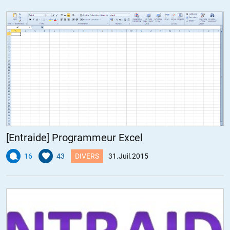
[Entraide] Programmeur Excel
16
43
DIVERS
31.Juil.2015