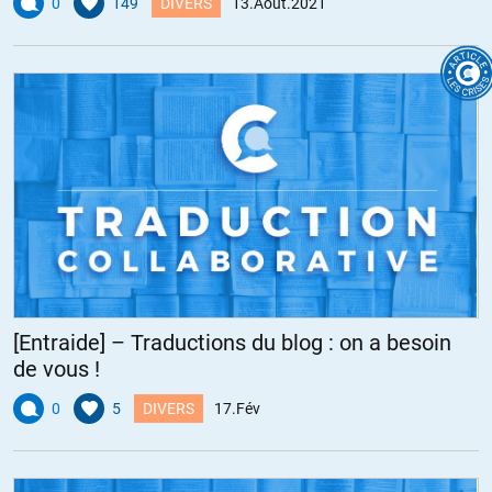
0
149
DIVERS
13.Août.2021
[Entraide] – Traductions du blog : on a besoin
de vous !
0
5
DIVERS
17.Fév