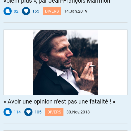
voient plus », par Jean-François Marmion
82
165
DIVERS
14.Jan.2019
« Avoir une opinion n’est pas une fatalité ! »
114
105
DIVERS
30.Nov.2018