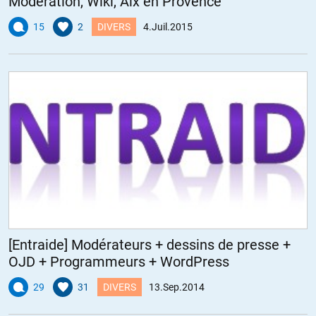
Modération, Wiki, Aix en Provence
15
2
DIVERS
4.Juil.2015
[Entraide] Modérateurs + dessins de presse +
OJD + Programmeurs + WordPress
29
31
DIVERS
13.Sep.2014