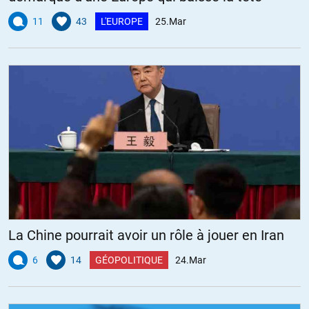
11
43
L'EUROPE
25.Mar
La Chine pourrait avoir un rôle à jouer en Iran
6
14
GÉOPOLITIQUE
24.Mar