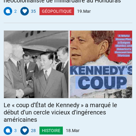
néocolonialiste de milliardaire au Honduras
2
35
GÉOPOLITIQUE
19.Mar
Le « coup d’État de Kennedy » a marqué le
début d’un cercle vicieux d’ingérences
américaines
3
28
HISTOIRE
18.Mar