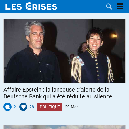
LES
DOSSIERS
CATÉGORIES
MOTS CLÉS
Affaire Epstein : la lanceuse d’alerte de la
NOUS
Deutsche Bank qui a été réduite au silence
CONTACTER
FAIRE UN
2
28
POLITIQUE
29.Mar
DON