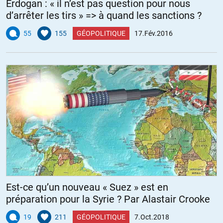
Erdogan : « il n’est pas question pour nous
d’arrêter les tirs » => à quand les sanctions ?
55
155
GÉOPOLITIQUE
17.Fév.2016
Est-ce qu’un nouveau « Suez » est en
préparation pour la Syrie ? Par Alastair Crooke
19
211
GÉOPOLITIQUE
7.Oct.2018