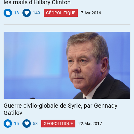
les mails d’Hillary Clinton
18
149
GÉOPOLITIQUE
7.Avr.2016
Guerre civilo-globale de Syrie, par Gennady
Gatilov
15
58
GÉOPOLITIQUE
22.Mai.2017