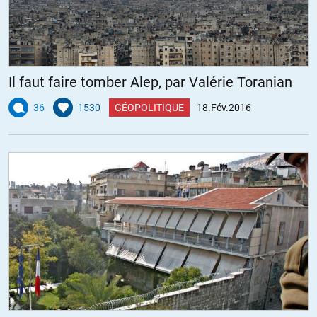
Il faut faire tomber Alep, par Valérie Toranian
36
1530
GÉOPOLITIQUE
18.Fév.2016