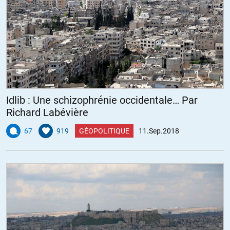
Idlib : Une schizophrénie occidentale… Par
Richard Labévière
67
919
GÉOPOLITIQUE
11.Sep.2018