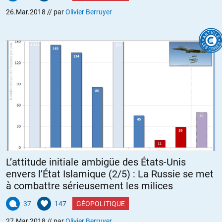
26.Mar.2018
// par
Olivier Berruyer
L’attitude initiale ambigüe des États-Unis
envers l’État Islamique (2/5) : La Russie se met
à combattre sérieusement les milices
37
147
GÉOPOLITIQUE
27.Mar.2018
// par
Olivier Berruyer