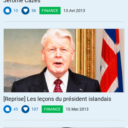
Jérôme Cazes
10
36
FINANCE
13.Avr.2013
[Reprise] Les leçons du président islandais
45
107
FINANCE
10.Mar.2013