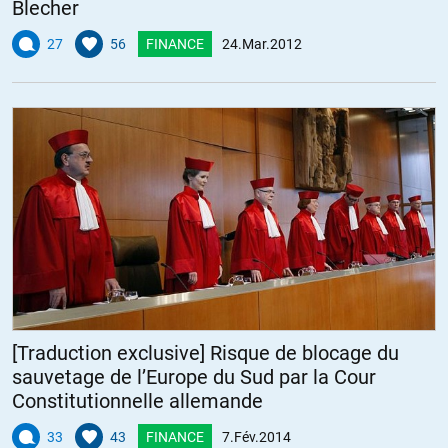
Blecher
27
56
FINANCE
24.Mar.2012
[Traduction exclusive] Risque de blocage du
sauvetage de l’Europe du Sud par la Cour
Constitutionnelle allemande
33
43
FINANCE
7.Fév.2014