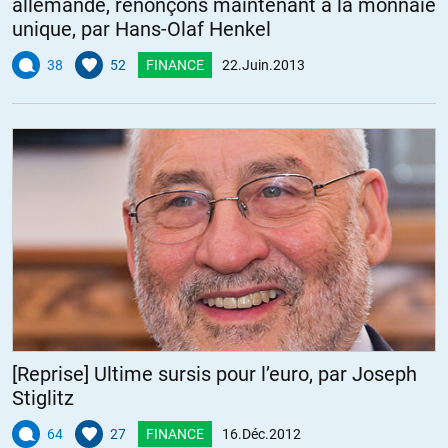
allemande, renonçons maintenant à la monnaie
unique, par Hans-Olaf Henkel
38
52
FINANCE
22.Juin.2013
[Reprise] Ultime sursis pour l’euro, par Joseph
Stiglitz
64
27
FINANCE
16.Déc.2012