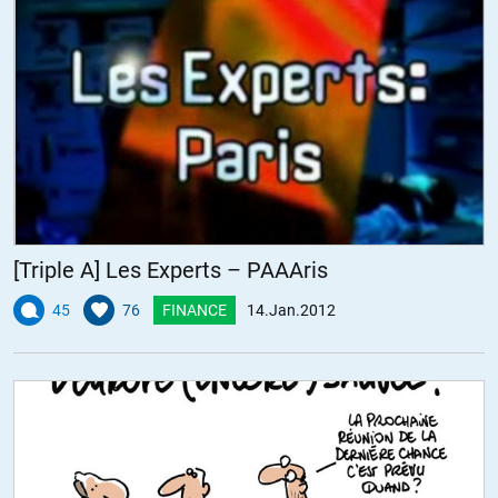
[Triple A] Les Experts – PAAAris
45
76
FINANCE
14.Jan.2012