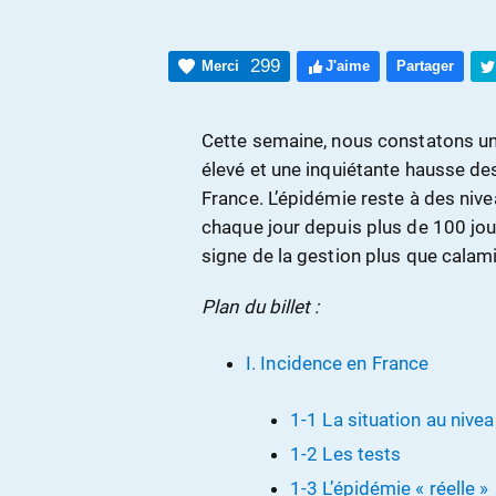
299
Merci
J'aime
Partager
Cette semaine, nous constatons un
élevé et une inquiétante hausse de
France. L’épidémie reste à des niv
chaque jour depuis plus de 100 jou
signe de la gestion plus que cala
Plan du billet :
I. Incidence en France
1-1 La situation au nivea
1-2 Les tests
1-3 L’épidémie « réelle »