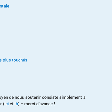
ntale
es plus touchés
oyen de nous soutenir consiste simplement à
r (
ici
et
là
) – merci d’avance !