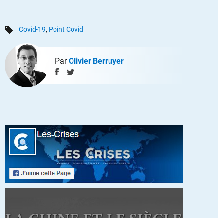
Covid-19
,
Point Covid
Par
Olivier Berruyer