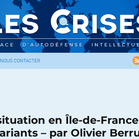
NOUS CONTACTER
 situation en Île-de-Franc
ariants – par Olivier Berr