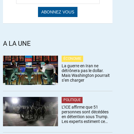
A LA UNE
ÉCONOMIE
La guerre en Iran ne
détrônera pas le dollar.
Mais Washington pourrait
s’en charger
POLITIQUE
L’ICE affirme que 51
personnes sont décédées
en détention sous Trump.
Les experts estiment ce
chiffre sous-estimé