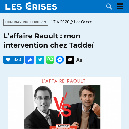
17.6.2020
// Les Crises
CORONAVIRUS COVID-19
L’affaire Raoult : mon
intervention chez Taddeï
LES
823
DOSSIERS
CATÉGORIES
MOTS CLÉS
NOUS
CONTACTER
FAIRE UN
DON