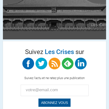
guidon », ou me paraissant manquer d’équité et de hauteur !
Tout cela est dommage ! Les crises, ont me semble-t-il raté une
occasion de se distinguer des medias complaisants !
Je continuerai a consulter ce site avec le recul qui conviendra.
ALERTER
Euls
//
22.06.2020 à 12h14
Suivez
Les Crises
sur
Il faudrait expliquer pourquoi plutôt que de répéter cet « argument »
qui n’en est pas un.
Si le traitement ne fonctionne que sur les gens bien-portants et
Suivez l'actu et ne ratez plus une publication
jeunes, il y a de grandes chances qu’il n’ait en réalité aucun effet
significatif. Dans ces conditions on pourrait donner tout et n’importe
quoi et en tirer les mêmes conclusions, parce qu’en réalité c’est le
système immunitaire qui fait vraisemblablement le travail.
Quant au dosage, a priori il n’a pas donné lieu à des effets