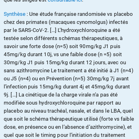
Synthèse
: Une étude française randomisée vs placebo
chez des primates (macaques cynomolgus) infectés
par le SARS-CoV-2. […] L’hydroxychloroquine a été
testée selon différents schémas thérapeutiques, à
savoir une forte dose (n=5) soit 90mg/kg J1 puis
45mg/kg durant 10j, vs une faible dose (n =5) soit
30mg/kg J1 puis 15mg/kg durant 12 jours, avec ou
sans azithromycine Le traitement a été initié à J1 (n=4)
ou J5 (n=4) ou en Prévention (n=5) 30mg/kg 7j avant
l’infection puis 15mg/kg durant 4j et 45mg/kg durant
9j. […] La cinétique de la charge virale n’a pas été
modifiée sous hydroxychloroquine par rapport au
placebo au niveau trachéal, nasale, et dans le LBA, quel
que soit le schéma thérapeutique utilisé (forte vs faible
dose, en présence ou en l’absence d’azithromycine), et
quel que soit le timing pour l’initiation du traitement