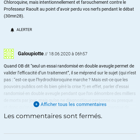
Chloroquine, mais intentionnellement et farouchement contre le
Professeur Raoult au point d’avoir perdu vos nerfs pendant le débat
(30mn28).
ALERTER
Galoupiotte
//
18.06.2020 à 06h57
Quand OB dit “seul un essai randomisé en double aveugle permet de
valider l’efficacité d’un traitement”, il se méprend sur le sujet (qui n’est
pas : “est-ce que l’hydrochloroquine marche ? Mais est-ce que les
pouvoirs publics ont-ils bien géré la crise ?) en effet, parler d’essai
randomisé en double aveugle pendant que l’on dénombre des milliers
de morts par jour, mais qu’on ne diagnostique personne ou presque
Afficher tous les commentaires
et donc qu’on ne soigne personne ou presque c’est un manque de
jugement extraordinaire. Sans doute le biais du métier : actuaire,
Les commentaires sont fermés.
donc statisticien et non pas médecin. Vu l’audience de votre site, un
peu de retenue, et une écoute plus attentive des arguments des uns
et des autres vous auraient aidé à être plus impartiaux et moins