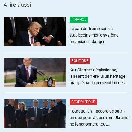
« Le traitment ne fonctionne qu’au commencement de la maladie.
A lire aussi
Si les patients sont déja gravement malades il est logique de
conclure que ce n’est pas le commencement »
FINANCE
Le pari de Trump sur les
Non, c’est juste le mantra répété par Raoult et consorts. Mais en
stablecoins met le système
réalité, Raoult lui-même n’a pas administré son traitement au
financier en danger
« commencement », mais en moyenne environ 6 jours après
l’apparition des traitements… tout ceci n’est qu’un écran de
fumée. D’ailleurs le traitement ne semble pas non plus fonctionner
POLITIQUE
en prophylaxie d’après d’autres études.
Keir Starmer démissionne,
« isez les critiques en France-Soir auquelles les professeurs
laissant derrière lui un héritage
anglais n’ont pas répondu comme ils avaient le droit. »
marqué par la persécution des
militants pro-palestiniens
Ce « journal » n’en est plus un depuis assez longtemps. Lisez
plutôt le débunkage de Libération
GÉOPOLITIQUE
https://www.liberation.fr/checknews/2020/06/11/essai-
Pourquoi un « accord de paix »
recovery-les-chercheurs-ont-ils-administre-plus-de-trois-fois-la-
unique pour la guerre en Ukraine
dose-d-hydroxychloroquine-aut_1790733
ne fonctionnera tout
simplement pas